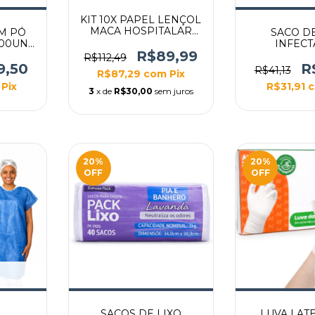
KIT 10X PAPEL LENÇOL
MACA HOSPITALAR
EM PÓ
SACO DE
70CM NATURAL
100UN
INFECT
R$89,99
R$112,49
9,50
R
R$41,13
R$87,29
com
Pix
Pix
R$31,91
3
x de
R$30,00
sem juros
20
%
20
%
OFF
OFF
SACOS DE LIXO
LUVA LAT