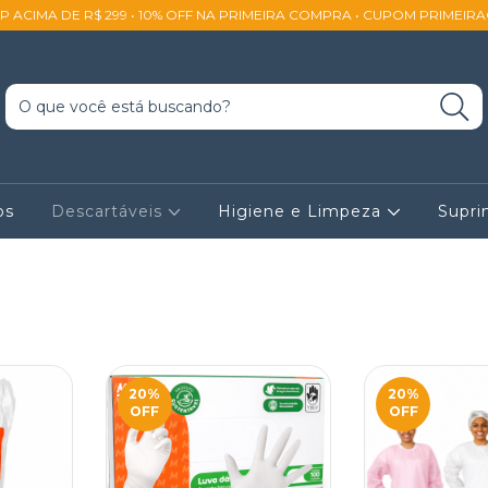
SP ACIMA DE R$ 299 • 10% OFF NA PRIMEIRA COMPRA • CUPOM PRIMEIR
os
Descartáveis
Higiene e Limpeza
Supr
20
%
20
%
OFF
OFF