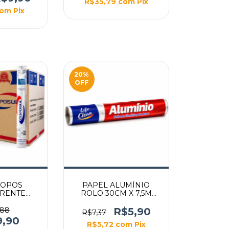
R$35,79
com
Pix
com
Pix
20
%
OFF
 COPOS
PAPEL ALUMÍNIO
RENTE
ROLO 30CM X 7,5M
100UN
RESISTENTE PARA
COZINHA
,88
R$5,90
R$7,37
9,90
R$5,72
com
Pix