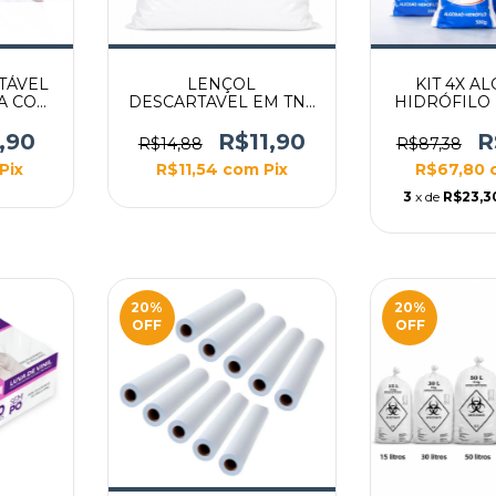
TÁVEL
LENÇOL
KIT 4X A
A COM
DESCARTAVEL EM TNT
HIDRÓFILO
PARA MACA
500
2,00X0,90CM COM
,90
R$11,90
R
R$14,88
R$87,38
10UN
Pix
R$11,54
com
Pix
R$67,80
3
x de
R$23,3
20
%
20
%
OFF
OFF