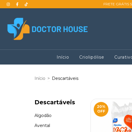
FRETE GRÁTIS 
Início
Criolipólise
Curativ
Início
>
Descartáveis
Descartáveis
20
%
OFF
Algodão
Avental