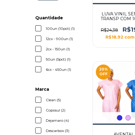
LUVA VINIL S
Quantidade
TRANSP COM 
INOVEN
R$1
100un (10pct) (1)
R$24,38
R$18,92
com
12cx - 900un (1)
2cx - 150un (1)
50un (5pct) (1)
20
%
6cx - 450un (1)
OFF
Marca
Clean (5)
Coposul (2)
Dejamaro (4)
Descarbox (3)
AVENTAL