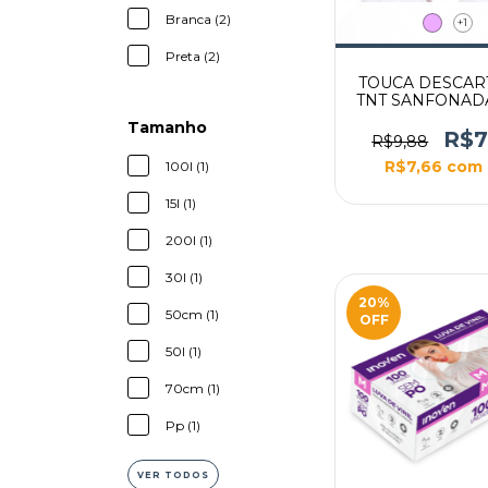
Branca (2)
+1
Preta (2)
TOUCA DESCAR
TNT SANFONAD
100UN
Tamanho
R$7
R$9,88
R$7,66
com
100l (1)
15l (1)
200l (1)
30l (1)
20
%
50cm (1)
OFF
50l (1)
70cm (1)
Pp (1)
VER TODOS