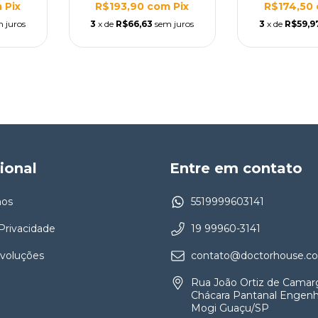
m
Pix
R$193,90
com
Pix
R$174,50
 juros
3
x de
R$66,63
sem juros
3
x de
R$59,9
cional
Entre em contato
os
5519999603141
 Privacidade
19 99960-3141
evoluções
contato@doctorhouse.co
Rua João Ortiz de Camar
Chácara Pantanal Engenh
Mogi Guaçu/SP