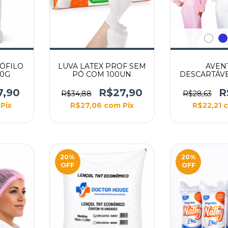
ÓFILO
LUVA LATEX PROF SEM
AVEN
00G
PÓ COM 100UN
DESCARTÁV
LONGA 1,00 
10U
7,90
R$27,90
R
R$34,88
R$28,63
Pix
R$27,06
com
Pix
R$22,21
20
%
20
%
OFF
OFF