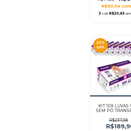
R$60,04
co
3
x de
R$20,63
sem
20
%
OFF
KIT 10X LUVAS 
SEM PÓ TRANS
100UN INO
R$237,38
R$189,9