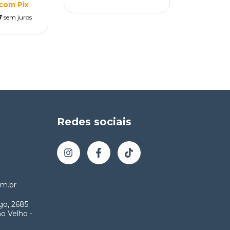
com
Pix
7
sem juros
Redes sociais
m.br
go, 2685
o Velho -