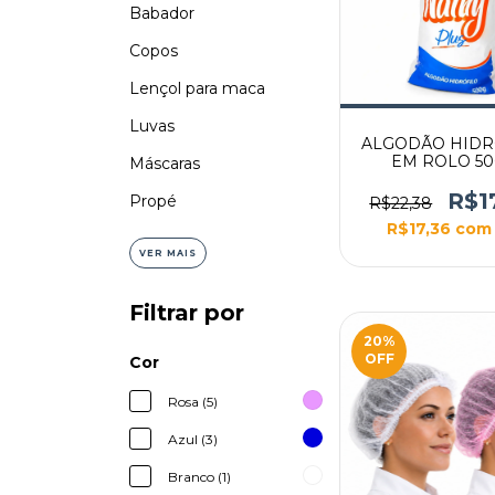
Babador
Copos
Lençol para maca
Luvas
ALGODÃO HIDR
EM ROLO 5
Máscaras
R$1
Propé
R$22,38
R$17,36
com
VER MAIS
Filtrar por
20
%
OFF
Cor
Rosa (5)
Azul (3)
Branco (1)