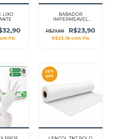
 LIXO
BABADOR
ANTE
IMPERMEAVEL
BRANCO 100UN
$32,90
R$23,90
R$29,88
com
Pix
R$23,18
com
Pix
20
%
OFF
EX PROF
LENCOL TNT ROLO