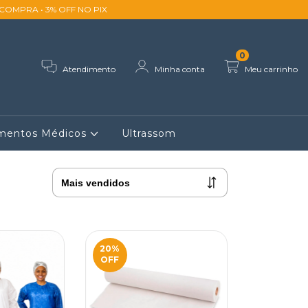
ACOMPRA • 3% OFF NO PIX
0
Atendimento
Minha conta
Meu carrinho
imentos Médicos
Ultrassom
20
%
OFF