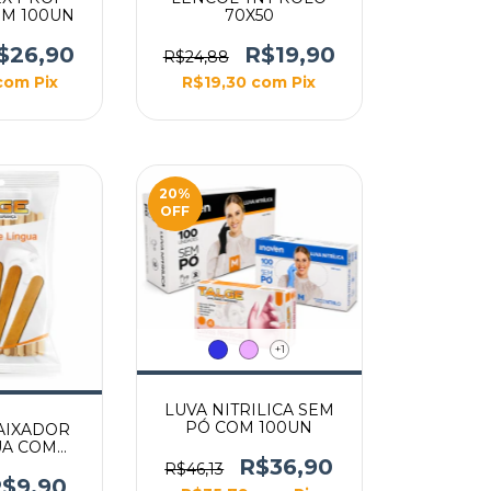
M 100UN
70X50
$26,90
R$19,90
R$24,88
com
Pix
R$19,30
com
Pix
20
%
OFF
+1
LUVA NITRILICA SEM
PÓ COM 100UN
AIXADOR
UA COM
R$36,90
UN
R$46,13
$9,90