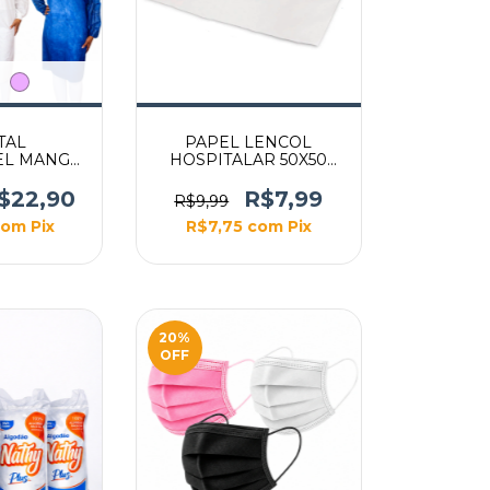
TAL
PAPEL LENCOL
EL MANGA
HOSPITALAR 50X50
X 1,40 PCT
ECO
N
$22,90
R$7,99
R$9,99
com
Pix
R$7,75
com
Pix
20
%
OFF