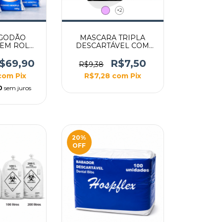
+2
LGODÃO
MASCARA TRIPLA
 EM ROLO
DESCARTÁVEL COM
G
ELASTICO 50UN
$69,90
R$7,50
R$9,38
com
Pix
R$7,28
com
Pix
0
sem juros
20
%
OFF