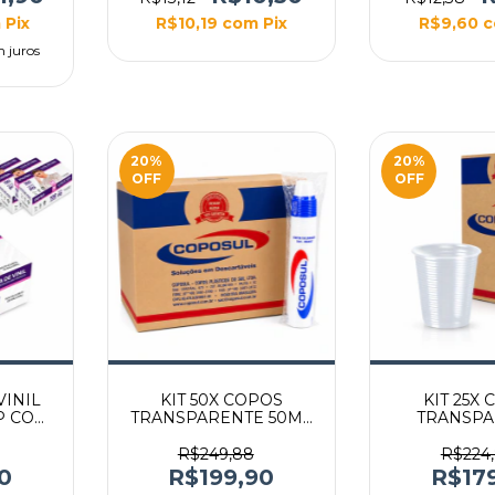
m
Pix
R$10,19
com
Pix
R$9,60
 juros
20
%
20
%
OFF
OFF
VINIL
KIT 50X COPOS
KIT 25X
P COM
TRANSPARENTE 50ML
TRANSPA
VEN
100UN
200ML 
R$249,88
R$224
0
R$199,90
R$17