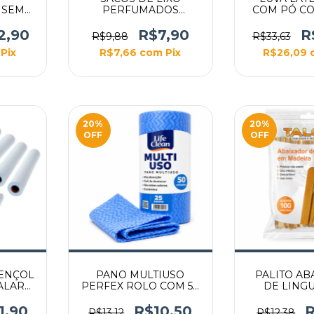
 SEM
PERFUMADOS
COM PÓ CO
40 PCT
LAVANDA PARA PIA E
BANHEIRO
2,90
R$7,90
R
R$9,88
R$33,63
Pix
R$7,66
com
Pix
R$26,09
20
%
20
%
OFF
OFF
LENÇOL
PANO MULTIUSO
PALITO AB
ALAR
PERFEX ROLO COM 50
DE LING
RAL
UNIDADES 28X50CM
100
AZUL
1,90
R$10,50
R
R$13,12
R$12,38