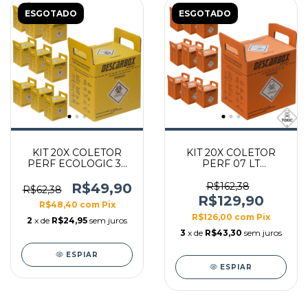
ESGOTADO
ESGOTADO
KIT 20X COLETOR
KIT 20X COLETOR
PERF ECOLOGIC 3L
PERF 07 LT
(AMARELO)
DESCARBOX
DESCARBOX
LARANJA
R$49,90
R$162,38
R$62,38
DESCARBOX
R$129,90
R$48,40
com
Pix
R$126,00
com
Pix
2
x de
R$24,95
sem juros
3
x de
R$43,30
sem juros
ESPIAR
ESPIAR