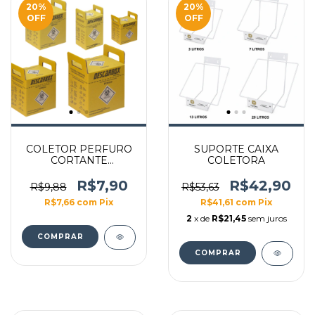
20
%
20
%
OFF
OFF
COLETOR PERFURO
SUPORTE CAIXA
CORTANTE
COLETORA
ECOLOGIC
(AMARELO)
R$7,90
R$42,90
R$9,88
R$53,63
R$7,66
com
Pix
R$41,61
com
Pix
2
x de
R$21,45
sem juros
COMPRAR
COMPRAR