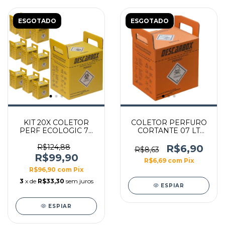
ESGOTADO
ESGOTADO
KIT 20X COLETOR
COLETOR PERFURO
PERF ECOLOGIC 7L
CORTANTE 07 LT
(AMARELO)
DESCARBOX
DESCARBOX
LARANJA
R$124,88
R$6,90
R$8,63
DESCARBOX
R$99,90
R$6,69
com
Pix
R$96,90
com
Pix
3
x de
R$33,30
sem juros
ESPIAR
ESPIAR