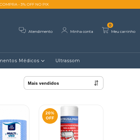
ACOMPRA • 3% OFF NO PIX
0
Atendimento
Minha conta
Meu carrinho
imentos Médicos
Ultrassom
20
%
OFF