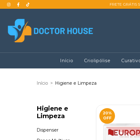
FRETE GRÁTIS 
Início
Criolipólise
Curativ
Início
>
Higiene e Limpeza
Higiene e
20
%
Limpeza
OFF
Dispenser