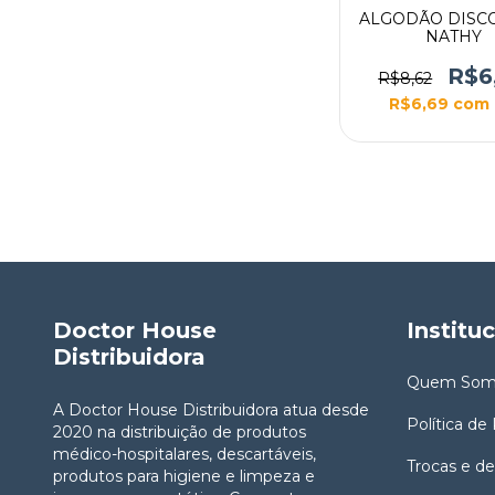
ALGODÃO DISC
NATHY
R$6
R$8,62
R$6,69
com
Doctor House
Institu
Distribuidora
Quem Som
A Doctor House Distribuidora atua desde
Política de
2020 na distribuição de produtos
médico-hospitalares, descartáveis,
Trocas e d
produtos para higiene e limpeza e