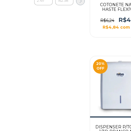
COTONETE N
HASTE FLEXÍ
ALGODÃO MA
R$4
R$6,24
R$4,84
com
20
%
OFF
DISPENSER P/