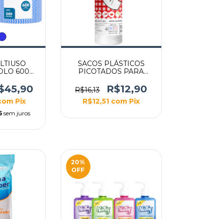
LTIUSO
SACOS PLÁSTICOS
OLO 600
PICOTADOS PARA
0X40CM
ALIMENTOS 500UN
U AZUL
$45,90
R$12,90
R$16,13
com
Pix
R$12,51
com
Pix
5
sem juros
20
%
OFF