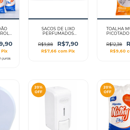
DÃO
SACOS DE LIXO
TOALHA M
 ROLO
PERFUMADOS
PICOTADO 
LAVANDA PARA PIA E
LIMPEZA 
BANHEIRO
9,90
R$7,90
R
R$9,88
R$12,38
Pix
R$7,66
com
Pix
R$9,60
 juros
20
%
20
%
OFF
OFF