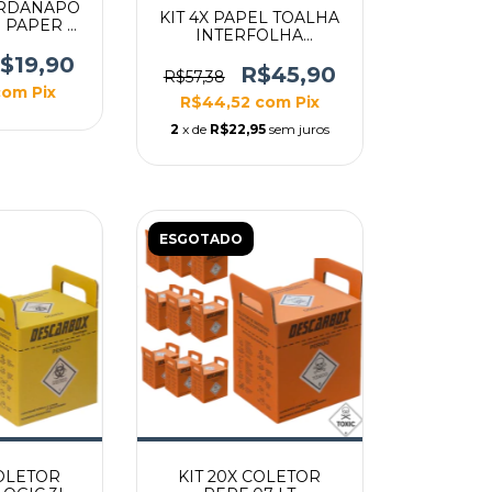
ARDANAPO
KIT 4X PAPEL TOALHA
 PAPER C/
INTERFOLHA
NID
SUPREMO 500G
$19,90
20X20CM
R$45,90
R$57,38
com
Pix
R$44,52
com
Pix
2
x de
R$22,95
sem juros
ESGOTADO
COLETOR
KIT 20X COLETOR