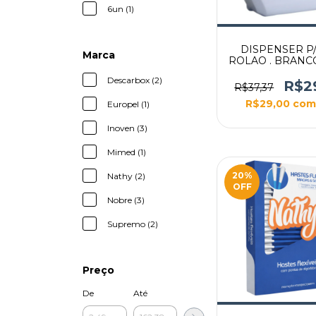
6un (1)
DISPENSER P/
Marca
ROLAO . BRAN
CLASSIC - N
Descarbox (2)
R$2
R$37,37
R$29,00
com
Europel (1)
Inoven (3)
Mimed (1)
20
%
Nathy (2)
OFF
Nobre (3)
Supremo (2)
Preço
De
Até