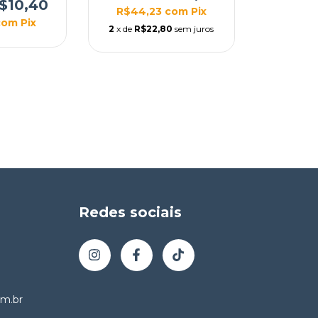
PEL
$10,40
R$44,23
com
Pix
com
Pix
2
x de
R$22,80
sem juros
Redes sociais
m.br