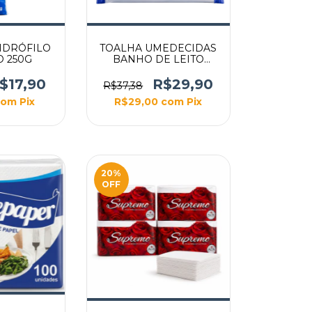
IDRÓFILO
TOALHA UMEDECIDAS
 250G
BANHO DE LEITO
PARA PACIENTES
ACAMADOS 10UN
$17,90
R$29,90
R$37,38
com
Pix
R$29,00
com
Pix
20
%
OFF