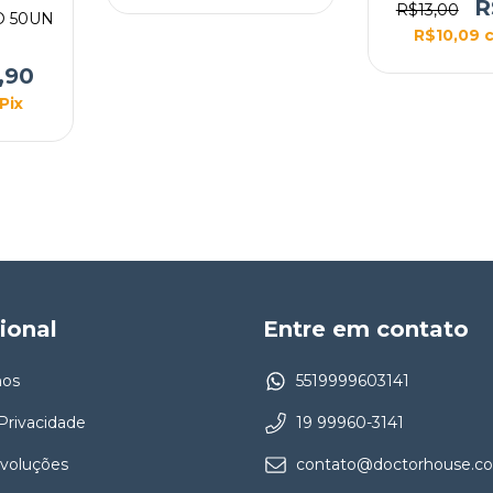
EURO
R
R$13,00
O 50UN
R$10,09
,90
Pix
cional
Entre em contato
os
5519999603141
 Privacidade
19 99960-3141
evoluções
contato@doctorhouse.co