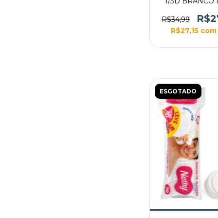
1/3D BRANCO
CLASSIC - N
R$2
R$34,99
R$27,15
com
ESGOTADO