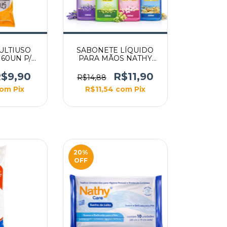
ULTIUSO
SABONETE LÍQUIDO
60UN P/
PARA MÃOS NATHY
INOVEN
500ML
$9,90
R$11,90
R$14,88
com
Pix
R$11,54
com
Pix
20
%
OFF