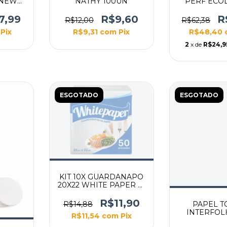
 NEW
NATHY 100UN
PERF ECOL
OBRE
(AMAR
DESCA
7,99
R$9,60
R
R$12,00
R$62,38
Pix
R$9,31
com
Pix
R$48,40
2
x de
R$24,9
ESGOTADO
ESGOTADO
KIT 10X GUARDANAPO
20X22 WHITE PAPER C/
50 UNID
R$11,90
R$14,88
PAPEL T
INTERFOL
R$11,54
com
Pix
BRANCO 