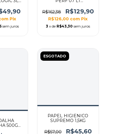
OGIC 3L
PERF 07 LT
ELO)
DESCARBOX LARANJA
RBOX
DESCARBOX
$49,90
R$129,90
R$162,38
com
Pix
R$126,00
com
Pix
5
sem juros
3
x de
R$43,30
sem juros
ESGOTADO
PAPEL HIGIENICO
SUPREMO 1,5KG
OALHA
HA 500G
19X20
R$45,60
R$57,00