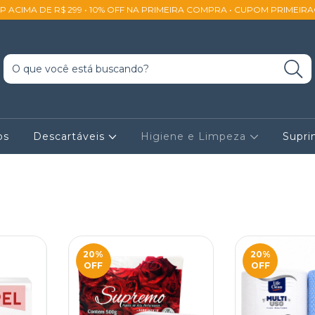
SP ACIMA DE R$ 299 • 10% OFF NA PRIMEIRA COMPRA • CUPOM PRIMEIR
os
Descartáveis
Higiene e Limpeza
Supr
20
%
20
%
OFF
OFF