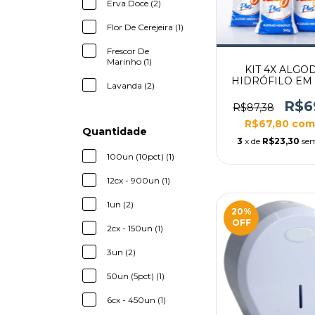
Erva Doce (2)
Flor De Cerejeira (1)
Frescor De
Marinho (1)
KIT 4X ALGO
HIDRÓFILO EM
Lavanda (2)
500G
R$6
R$87,38
R$67,80
com
Quantidade
3
x de
R$23,30
sem
100un (10pct) (1)
12cx - 900un (1)
1un (2)
20
%
OFF
2cx - 150un (1)
3un (2)
50un (5pct) (1)
6cx - 450un (1)