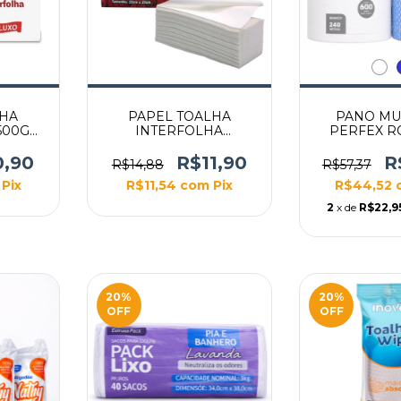
LHA
PAPEL TOALHA
PANO MU
500G
INTERFOLHA
PERFEX R
 LUXO
SUPREMO 500G
PANOS 2
20X20CM
BRANCO O
0,90
R$11,90
R
R$14,88
R$57,37
Pix
R$11,54
com
Pix
R$44,52
2
x de
R$22,9
20
%
20
%
OFF
OFF