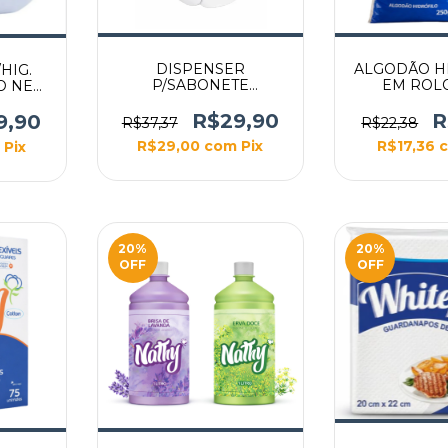
DISPENSER
ALGODÃO H
HIG.
P/SABONETE
EM ROLO
CO NEW
LIQ./ALCOOL GEL
OBRE
800ML. (C/RESERV.)
R$29,90
R
9,90
R$37,37
R$22,38
BRANCO NEW
R$29,00
com
Pix
R$17,36
Pix
CLASSIC - NOBRE
20
%
20
%
OFF
OFF