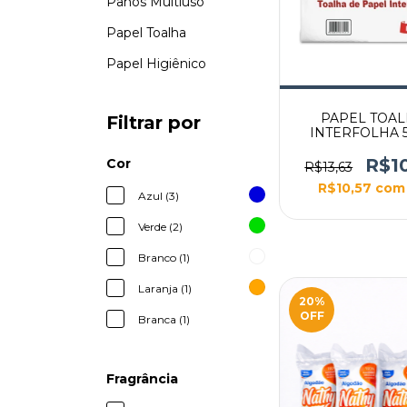
Panos Multiuso
Papel Toalha
Papel Higiênico
PAPEL TOA
Filtrar por
INTERFOLHA 
19X20 EUROPEL
R$1
Cor
R$13,63
R$10,57
com
Azul (3)
Verde (2)
Branco (1)
Laranja (1)
20
%
OFF
Branca (1)
Fragrância