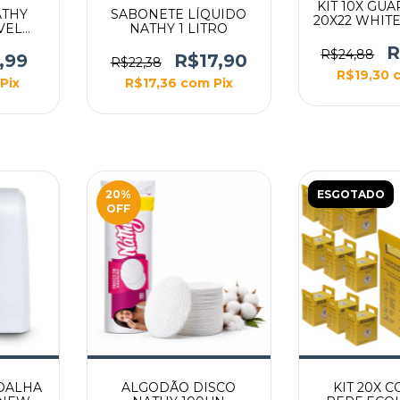
KIT 10X GU
ATHY
SABONETE LÍQUIDO
20X22 WHITE
VEL
NATHY 1 LITRO
100 U
CIO
R
R$24,88
,99
R$17,90
R$22,38
R$19,30
Pix
R$17,36
com
Pix
20
%
ESGOTADO
OFF
TOALHA
ALGODÃO DISCO
KIT 20X 