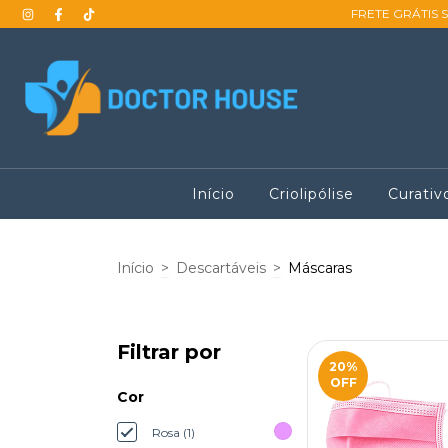
FRETE GRÁTIS 
Início
Criolipólise
Curativ
Início
>
Descartáveis
>
Máscaras
Filtrar por
20
%
OFF
Cor
Rosa (1)