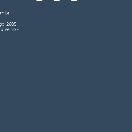
m.br
go, 2685
o Velho -