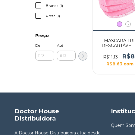
Branca (1)
Preta (1)
+2
Preço
MASCARA TR
DESCARTÁVEL
De
Até
ELASTICO 5
R$8
R$11,13
R$8,63
com
Doctor House
Institu
Distribuidora
Quem Som
A Doctor House Distribuidora atua desde