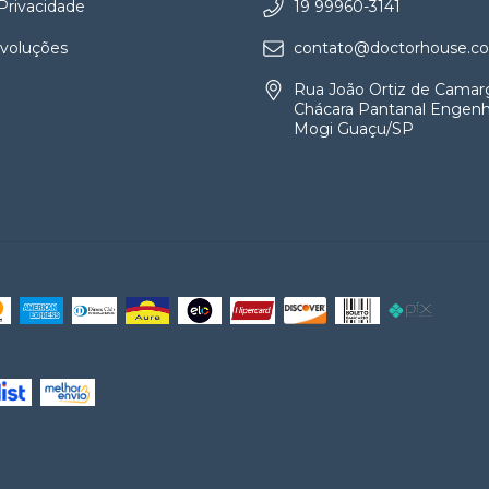
 Privacidade
19 99960-3141
evoluções
contato@doctorhouse.co
Rua João Ortiz de Camar
Chácara Pantanal Engenh
Mogi Guaçu/SP