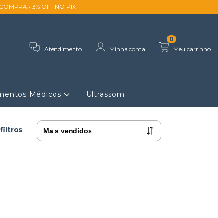
ACOMPRA • 3% OFF NO PIX
0
Atendimento
Minha conta
Meu carrinho
imentos Médicos
Ultrassom
filtros