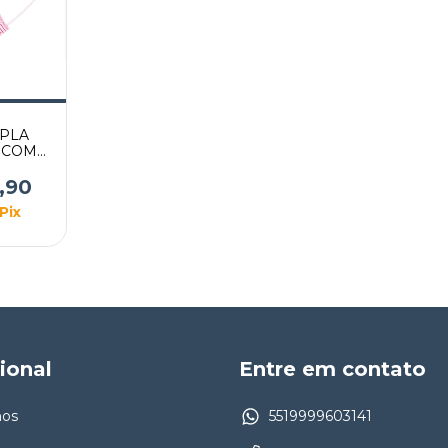
IPLA
 COM
0UN
,90
Pix
cional
Entre em contato
os
5519999603141