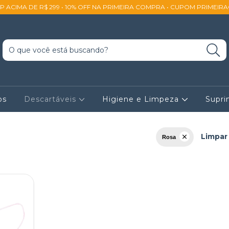
SP ACIMA DE R$ 299 • 10% OFF NA PRIMEIRA COMPRA • CUPOM PRIMEIR
os
Descartáveis
Higiene e Limpeza
Supr
Limpar 
Rosa