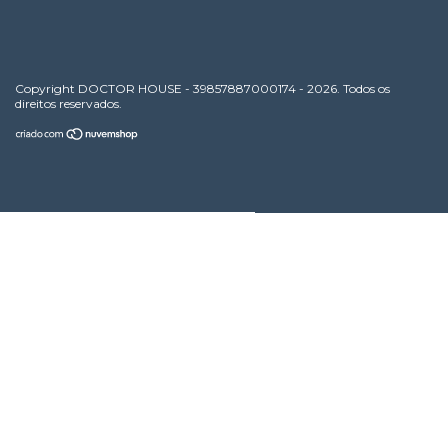
Copyright DOCTOR HOUSE - 39857887000174 - 2026. Todos os
direitos reservados.