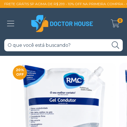
FRETE GRÁTIS SP ACIMA DE R$ 299 • 10% OFF NA PRIMEIRA COMPRA 
0
20
%
OFF