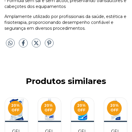
• Fórmula sem sal e sem álcool, preservando transdutores e
cabeçotes dos equipamentos
Amplamente utilizado por profissionais da saúde, estética e
fisioterapia, proporcionando desempenho confiável e
segurança em diversos procedimentos.
Produtos similares
20
%
20
%
20
%
20
%
OFF
OFF
OFF
OFF
GEL
GEL
GEL
GEL