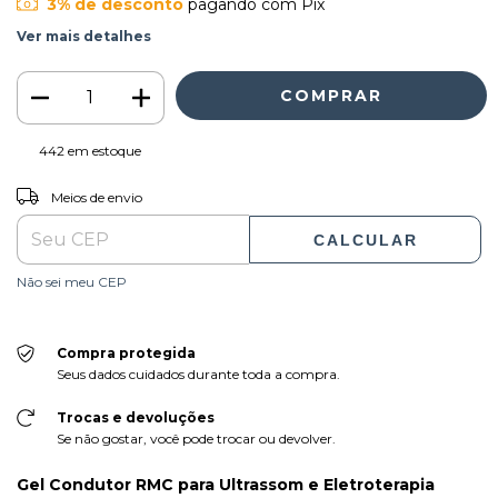
3% de desconto
pagando com Pix
Ver mais detalhes
442
em estoque
ALTERAR CEP
Entregas para o CEP:
Meios de envio
CALCULAR
Não sei meu CEP
Compra protegida
Seus dados cuidados durante toda a compra.
Trocas e devoluções
Se não gostar, você pode trocar ou devolver.
Gel Condutor RMC para Ultrassom e Eletroterapia