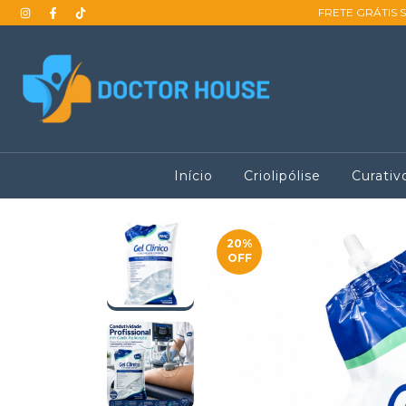
FRETE GRÁTIS 
Início
Criolipólise
Curativ
20
%
OFF