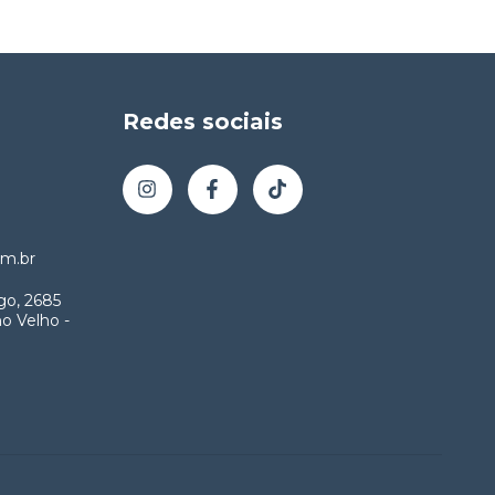
Redes sociais
m.br
go, 2685
o Velho -