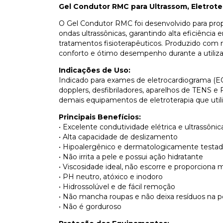
Gel Condutor RMC para Ultrassom, Eletrote
O Gel Condutor RMC foi desenvolvido para prop
ondas ultrassônicas, garantindo alta eficiênc
tratamentos fisioterapêuticos. Produzido com 
conforto e ótimo desempenho durante a utiliza
Indicações de Uso:
Indicado para exames de eletrocardiograma (ECG
dopplers, desfibriladores, aparelhos de TENS e FE
demais equipamentos de eletroterapia que uti
Principais Benefícios:
• Excelente condutividade elétrica e ultrassônic
• Alta capacidade de deslizamento
• Hipoalergênico e dermatologicamente testa
• Não irrita a pele e possui ação hidratante
• Viscosidade ideal, não escorre e proporciona
• PH neutro, atóxico e inodoro
• Hidrossolúvel e de fácil remoção
• Não mancha roupas e não deixa resíduos na p
• Não é gorduroso