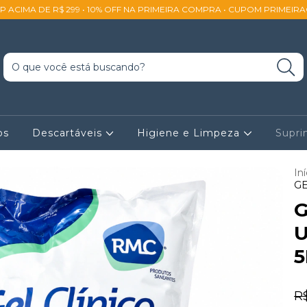
SP ACIMA DE R$ 299 • 10% OFF NA PRIMEIRA COMPRA • CUPOM PRIMEIR
os
Descartáveis
Higiene e Limpeza
Supr
Iní
GE
G
5
R