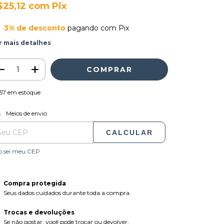
$25,12
com
Pix
3% de desconto
pagando com Pix
r mais detalhes
57
em estoque
ALTERAR CEP
regas para o CEP:
Meios de envio
CALCULAR
o sei meu CEP
Compra protegida
Seus dados cuidados durante toda a compra.
Trocas e devoluções
Se não gostar, você pode trocar ou devolver.