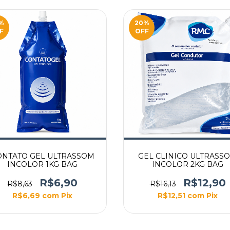
%
20
%
F
OFF
ONTATO GEL ULTRASSOM
GEL CLINICO ULTRASS
INCOLOR 1KG BAG
INCOLOR 2KG BAG
R$6,90
R$12,90
R$8,63
R$16,13
R$6,69
com
Pix
R$12,51
com
Pix