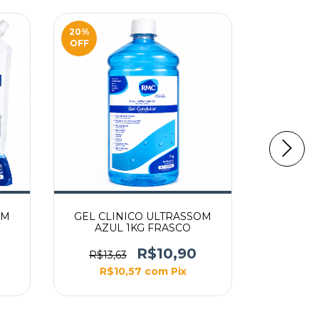
20
%
20
%
OFF
OFF
OM
GEL CLINICO ULTRASSOM
GEL A
AZUL 1KG FRASCO
BL
R$10,90
R$13,63
R$49,
R$10,57
com
Pix
R$