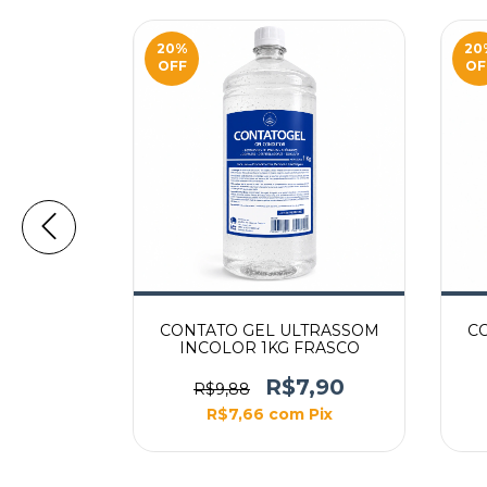
20
%
20
OFF
OF
TRASSOM
CONTATO GEL ULTRASSOM
C
BAG
INCOLOR 1KG FRASCO
5,90
R$7,90
R$9,88
Pix
R$7,66
com
Pix