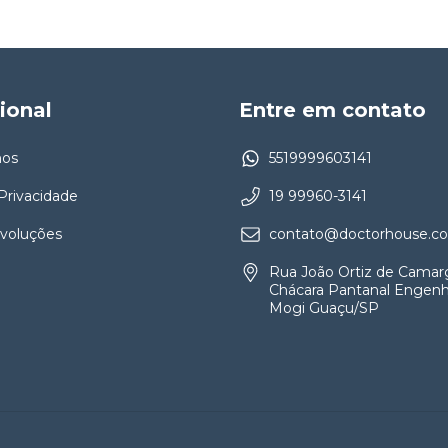
cional
Entre em contato
os
5519999603141
 Privacidade
19 99960-3141
evoluções
contato@doctorhouse.co
Rua João Ortiz de Camar
Chácara Pantanal Engenh
Mogi Guaçu/SP