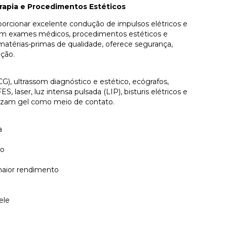
rapia e Procedimentos Estéticos
orcionar excelente condução de impulsos elétricos e
ia em exames médicos, procedimentos estéticos e
matérias-primas de qualidade, oferece segurança,
ção.
), ultrassom diagnóstico e estético, ecógrafos,
S, laser, luz intensa pulsada (LIP), bisturis elétricos e
lizam gel como meio de contato.
a
do
 maior rendimento
ele