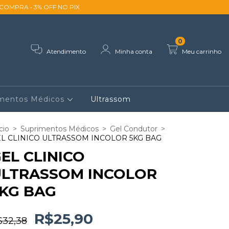
ACOMPRA • 3% OFF NO PIX
0
Atendimento
Minha conta
Meu carrinho
imentos Médicos
Ultrassom
cio
>
Suprimentos Médicos
>
Gel Condutor
>
L CLINICO ULTRASSOM INCOLOR 5KG BAG
EL CLINICO
ULTRASSOM INCOLOR
KG BAG
R$25,90
$32,38