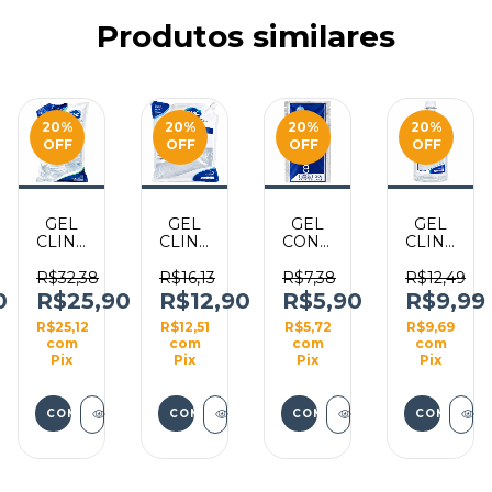
Produtos similares
20
%
20
%
20
%
20
%
OFF
OFF
OFF
OFF
GEL
GEL
GEL
GEL
CLINICO
CLINICO
CONDUTOR
CLINICO
OM
ULTRASSOM
ULTRASSOM
CONTATO
ULTRASS
INCOLOR
INCOLOR
ESTÉRIL
INCOLOR
R$32,38
R$16,13
R$7,38
R$12,49
5KG
2KG
SACHÊ
1KG
0
R$25,90
R$12,90
R$5,90
R$9,99
BAG
BAG
20G
FRASCO
R$25,12
R$12,51
R$5,72
R$9,69
com
com
com
com
Pix
Pix
Pix
Pix