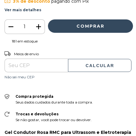
3% de desconto
pagando com Pix
Ver mais detalhes
181
em estoque
ALTERAR CEP
Entregas para o CEP:
Meios de envio
CALCULAR
Não sei meu CEP
Compra protegida
Seus dados cuidados durante toda a compra.
Trocas e devoluções
Se não gostar, você pode trocar ou devolver.
Gel Condutor Rosa RMC para Ultrassom e Eletroterapia