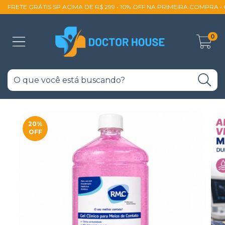
FRETE GRÁTIS SP ACIMA DE R$ 299 • 10% OFF NA PRIMEIRA COMPRA 
0
20
%
OFF