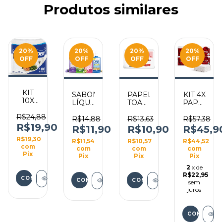
Produtos similares
20
%
20
%
20
%
20
%
OFF
OFF
OFF
OFF
KIT
SABONETE
PAPEL
KIT 4X
10X
LÍQUIDO
TOALHA
PAPEL
GUARDANAPO
PARA
INTERFOLHA
TOALHA
20X22
R$24,88
DOS
MÃOS
500G
INTERFOL
R$14,88
R$13,63
R$57,38
WHITE
R$19,90
NATHY
19X20
SUPREMO
R$11,90
R$10,90
R$45,9
PAPER
500ML
EUROPEL
500G
R$19,30
C/ 100
R$11,54
R$10,57
R$44,52
LUXO
20X20CM
com
UNID
com
com
com
O
Pix
Pix
Pix
Pix
2
x de
R$22,95
COMPRAR
sem
juros