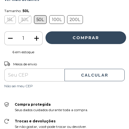
Tamanho:
50L
15L
30L
50L
100L
200L
6
em estoque
ALTERAR CEP
Entregas para o CEP:
Meios de envio
CALCULAR
Não sei meu CEP
Compra protegida
Seus dados cuidados durante toda a compra.
Trocas e devoluções
Se não gostar, você pode trocar ou devolver.