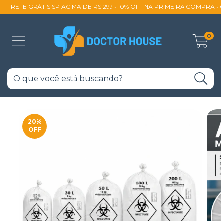
FRETE GRÁTIS SP ACIMA DE R$ 299 • 10% OFF NA PRIMEIRA COMPRA 
0
20
%
OFF