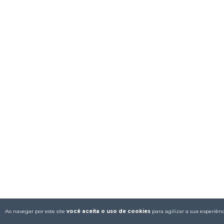
Ao navegar por este site
você aceita o uso de cookies
para agilizar a sua experiên