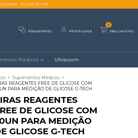
ACOMPRA • 3% OFF NO PIX
0
Atendimento
Minha conta
Meu carrinho
imentos Médicos
Ultrassom
cio
>
Suprimentos Médicos
>
RAS REAGENTES FREE DE GLICOSE COM
UN PARA MEDIÇÃO DE GLICOSE G-TECH
IRAS REAGENTES
REE DE GLICOSE COM
0UN PARA MEDIÇÃO
E GLICOSE G-TECH