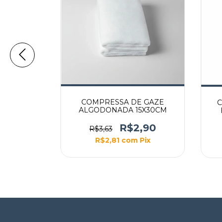
 GAZE
COMPRESSA DE GAZE
C
0X50CM
ALGODONADA 15X30CM
,90
R$2,90
R$3,63
Pix
R$2,81
com
Pix