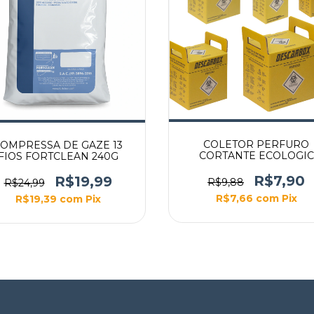
COLETOR PERFURO
OMPRESSA DE GAZE 13
CORTANTE ECOLOGIC
FIOS FORTCLEAN 240G
(AMARELO)
R$7,90
R$19,99
R$9,88
R$24,99
R$7,66
com
Pix
R$19,39
com
Pix