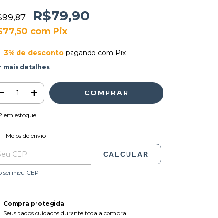
R$79,90
$99,87
$77,50
com
Pix
3% de desconto
pagando com Pix
r mais detalhes
2
em estoque
ALTERAR CEP
regas para o CEP:
Meios de envio
CALCULAR
o sei meu CEP
Compra protegida
Seus dados cuidados durante toda a compra.