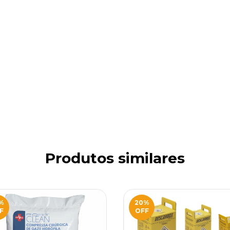
Produtos similares
%
20
%
F
OFF