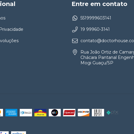
cional
Entre em contato
os
5519999603141
 Privacidade
19 99960-3141
evoluções
contato@doctorhouse.co
Rua João Ortiz de Camar
Chácara Pantanal Engenh
Mogi Guaçu/SP