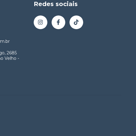
Redes sociais
m.br
go, 2685
o Velho -