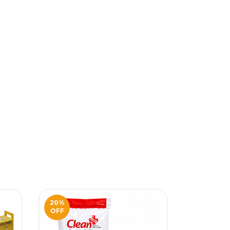
20
%
20
%
OFF
OFF