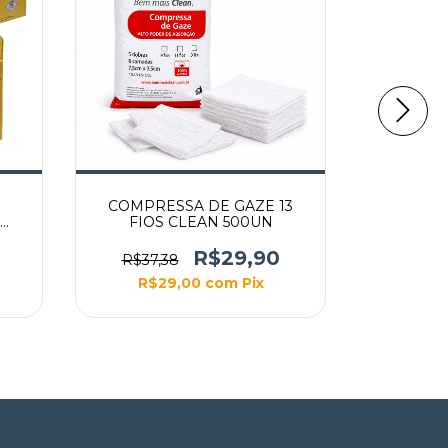
COMPRESSA DE GAZE 13
COMPRE
FIOS CLEAN 500UN
FIO
R$29,90
R$37,38
R$27,
R$29,00
com
Pix
R$