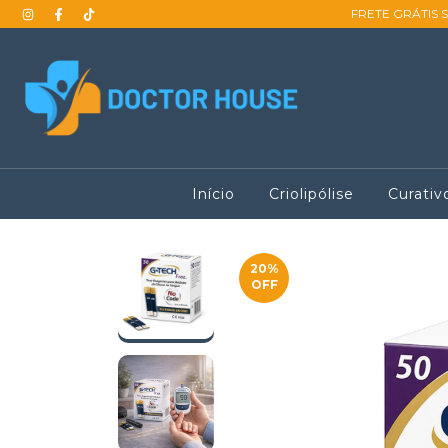
FRETE GRÁTIS 
Início
Criolipólise
Curativ
20
%
OFF