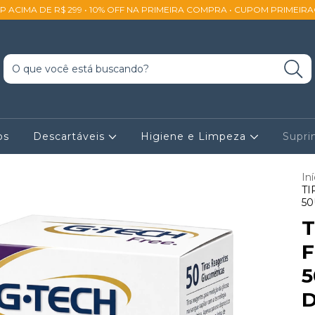
SP ACIMA DE R$ 299 • 10% OFF NA PRIMEIRA COMPRA • CUPOM PRIMEIR
os
Descartáveis
Higiene e Limpeza
Supr
Iní
TI
50
T
F
5
D