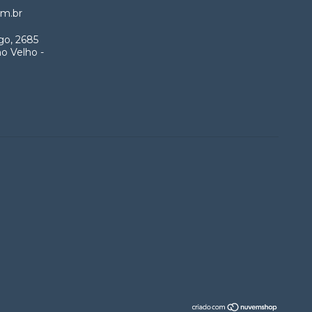
m.br
go, 2685
o Velho -