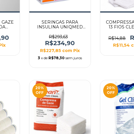
 GAZE
SERINGAS PARA
COMPRESSA
DA
INSULINA UNIQMED
13 FIOS CL
1,0ML 5MM X 32G
BLISTER CX C/ 100UN
,90
R$293,63
R
R$14,88
R$234,90
Pix
R$11,54
R$227,85
com
Pix
3
x de
R$78,30
sem juros
20
%
20
%
OFF
OFF