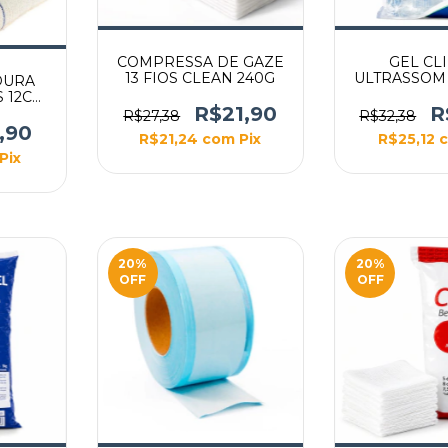
COMPRESSA DE GAZE
GEL CL
13 FIOS CLEAN 240G
ULTRASSOM
DURA
5KG 
S 12CM
R$21,90
R
OS
R$27,38
R$32,38
C
,90
R$21,24
com
Pix
R$25,12
Pix
20
%
20
%
OFF
OFF