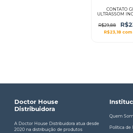
CONTATO G
ULTRASSOM IN
5KG BAG
R$2
R$29,88
R$23,18
com
Doctor House
Institu
Distribuidora
Quem Som
A Doctor House Distribuidora atua desde
Política de
2020 na distribuição de produtos