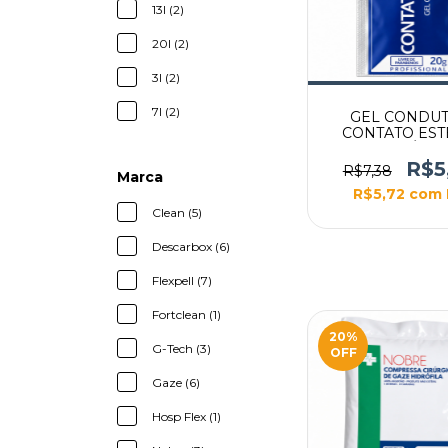
13l (2)
20l (2)
3l (2)
7l (2)
GEL CONDU
CONTATO EST
SACHÊ 20
R$5
R$7,38
Marca
R$5,72
com
Clean (5)
Descarbox (6)
Flexpell (7)
Fortclean (1)
20
%
G-Tech (3)
OFF
Gaze (6)
Hosp Flex (1)