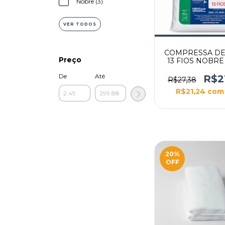
Nobre (3)
VER TODOS
COMPRESSA DE
Preço
13 FIOS NOBRE
De
Até
R$2
R$27,38
R$21,24
com
20
%
OFF