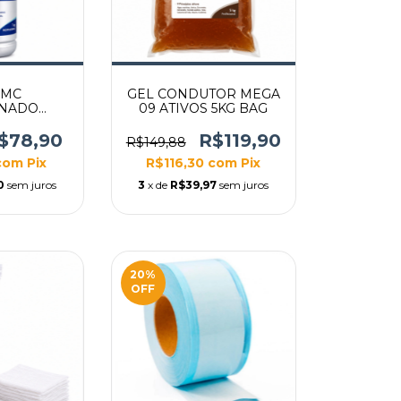
RMC
GEL CONDUTOR MEGA
INADO
09 ATIVOS 5KG BAG
 RF 1KG
CO
$78,90
R$119,90
R$149,88
com
Pix
R$116,30
com
Pix
0
sem juros
3
x de
R$39,97
sem juros
20
%
OFF