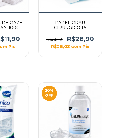
 DE GAZE
PAPEL GRAU
EAN 100G
CIRURGICO P/
ESTERILIZACAO
FLEXPELL 5CM X 100M
$11,90
R$28,90
R$36,13
com
Pix
R$28,03
com
Pix
20
%
OFF