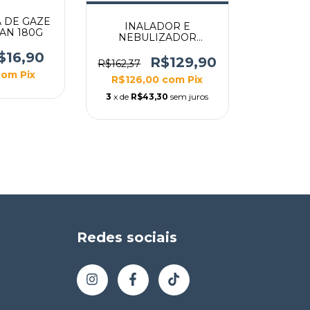
 DE GAZE
INALADOR E
EAN 180G
NEBULIZADOR
ULTRASSÔNICO G-
$16,90
TECH ULTRANEB DESK
R$129,90
R$162,37
2 INFANTIL E ADULTO
com
Pix
R$126,00
com
Pix
3
x de
R$43,30
sem juros
Redes sociais