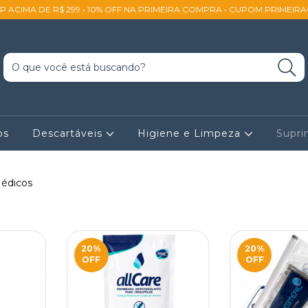
SP ACIMA DE R$ 299 • 10% OFF NA PRIMEIRA COMPRA • CUPOM PRIMEIR
os
Descartáveis
Higiene e Limpeza
Supr
édicos
20
%
20
%
OFF
OFF