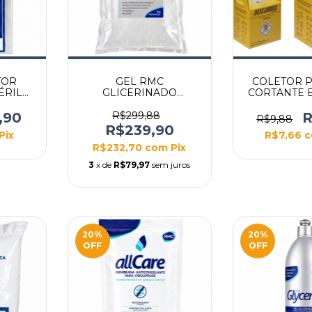
TOR
GEL RMC
COLETOR 
ÉRIL
GLICERINADO
CORTANTE 
G
GLYCERALL 5KG BAG
(AMAR
,90
R$299,88
R
R$9,88
R$239,90
Pix
R$7,66
c
R$232,70
com
Pix
3
x de
R$79,97
sem juros
20
%
20
%
OFF
OFF