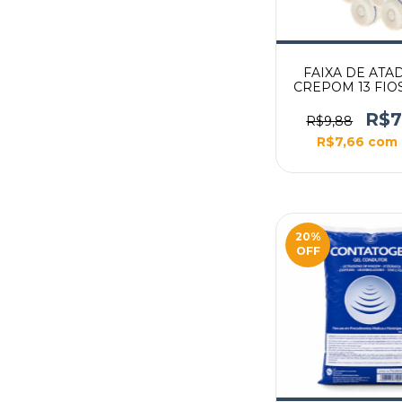
FAIXA DE ATA
CREPOM 13 FIO
COM 12 ROL
ECONOMI
R$7
R$9,88
R$7,66
com
20
%
OFF