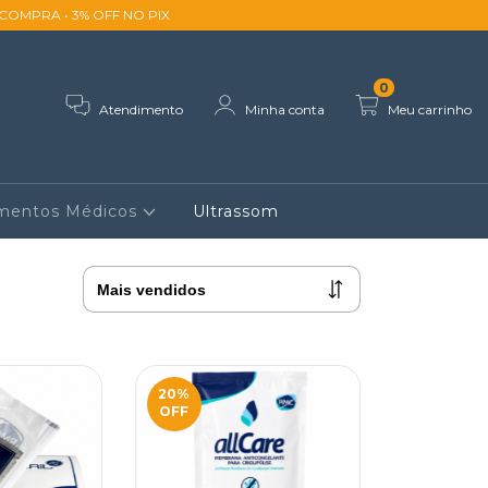
ACOMPRA • 3% OFF NO PIX
0
Atendimento
Minha conta
Meu carrinho
imentos Médicos
Ultrassom
20
%
OFF