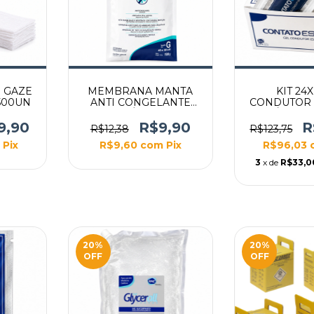
 GAZE
MEMBRANA MANTA
KIT 24
 500UN
ANTI CONGELANTE
CONDUTOR 
CRIOLIPÓLISE 40X30
ESTÉRIL S
TAMANHO G
9,90
R$9,90
R
R$12,38
R$123,75
Pix
R$9,60
com
Pix
R$96,03
3
x de
R$33,0
20
%
20
%
OFF
OFF