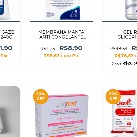
 GAZE
MEMBRANA MANTA
GEL 
 240G
ANTI CONGELANTE
GLICER
CRIOLIPÓLISE 30X30
GLYCERALL
TAMANHO M
FRAS
1,90
R$8,90
R
R$11,13
R$98,63
Pix
R$8,63
com
Pix
R$76,53
3
x de
R$26,3
20
%
20
%
OFF
OFF