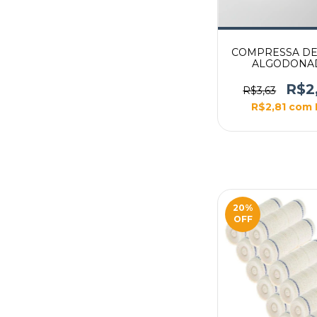
COMPRESSA DE
ALGODONA
15X30CM
R$2
R$3,63
R$2,81
com
20
%
OFF