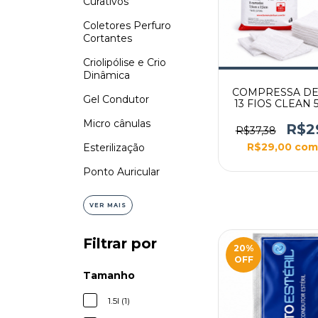
Curativos
Coletores Perfuro
Cortantes
Criolipólise e Crio
Dinâmica
COMPRESSA DE
Gel Condutor
13 FIOS CLEAN
Micro cânulas
R$2
R$37,38
R$29,00
com
Esterilização
Ponto Auricular
VER MAIS
Filtrar por
20
%
OFF
Tamanho
1.5l (1)