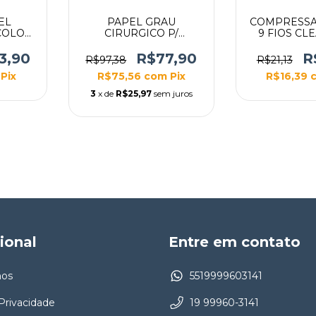
EL
PAPEL GRAU
COMPRESSA
COLOR
CIRURGICO P/
9 FIOS CL
ESTERILIZACAO
FLEXPELL 15CM X
3,90
R$77,90
R
R$97,38
R$21,13
100M
Pix
R$75,56
com
Pix
R$16,39
3
x de
R$25,97
sem juros
cional
Entre em contato
os
5519999603141
 Privacidade
19 99960-3141