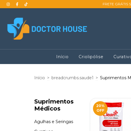
FRETE GRÁTIS 
Início
Criolipólise
Curativ
Início
>
breadcrumbs.saude1
>
Suprimentos M
Suprimentos
20
%
Médicos
OFF
Agulhas e Seringas