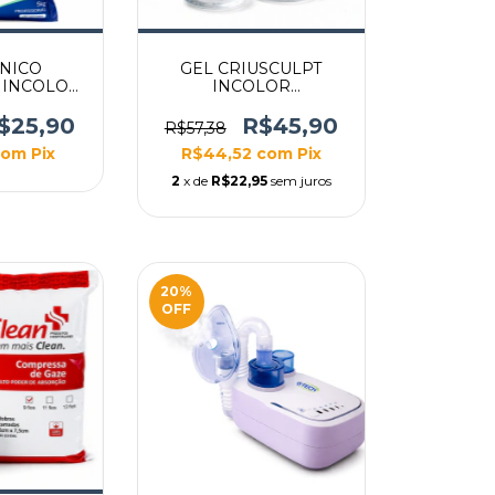
INICO
GEL CRIUSCULPT
 INCOLOR
INCOLOR
BAG
ANTICONGELANTE
560G
$25,90
R$45,90
R$57,38
com
Pix
R$44,52
com
Pix
2
x de
R$22,95
sem juros
20
%
OFF