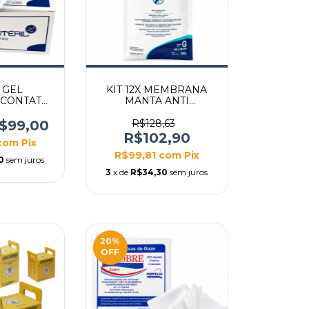
X GEL
KIT 12X MEMBRANA
CONTATO
MANTA ANTI
ACHÊ 20G
CONGELANTE
CRIOLIPÓLISE 40X30
$99,00
R$128,63
TAMANHO G
R$102,90
com
Pix
R$99,81
com
Pix
0
sem juros
3
x de
R$34,30
sem juros
20
%
OFF