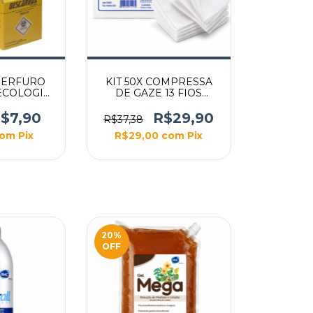
PERFURO
KIT 50X COMPRESSA
ECOLOGIC
DE GAZE 13 FIOS
ELO)
ESTÉRIL NOBRE COM
10UN
$7,90
R$29,90
R$37,38
om
Pix
R$29,00
com
Pix
20
%
OFF