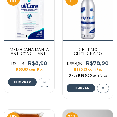
OFF
OFF
MEMBRANA MANTA
GEL RMC
ANTI CONGELANTE
GLICERINADO
CRIOLIPÓLISE 30X30
GLYCERALL RF 1KG
TAMANHO M
FRASCO
R$8,90
R$78,90
R$11,13
R$98,63
R$8,63
com
Pix
R$76,53
com
Pix
3
x de
R$26,30
sem juros
20
%
20
%