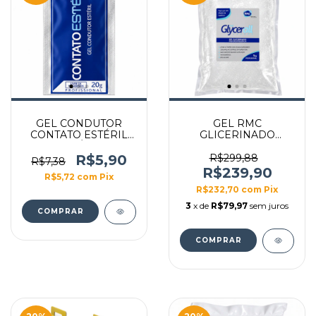
GEL CONDUTOR
GEL RMC
CONTATO ESTÉRIL
GLICERINADO
SACHÊ 20G
GLYCERALL 5KG BAG
R$5,90
R$299,88
R$7,38
R$239,90
R$5,72
com
Pix
R$232,70
com
Pix
3
x de
R$79,97
sem juros