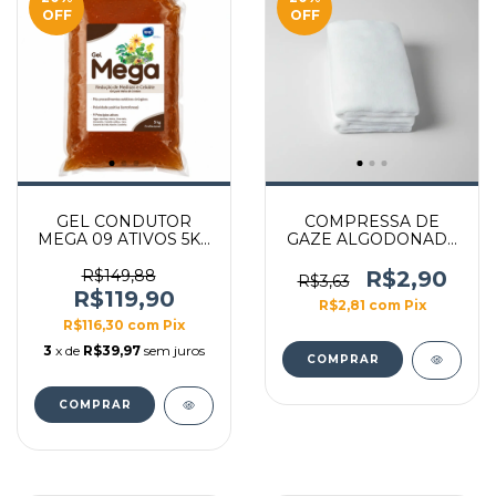
OFF
OFF
GEL CONDUTOR
COMPRESSA DE
MEGA 09 ATIVOS 5KG
GAZE ALGODONADA
BAG
15X30CM
R$149,88
R$2,90
R$3,63
R$119,90
R$2,81
com
Pix
R$116,30
com
Pix
3
x de
R$39,97
sem juros