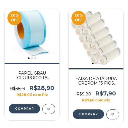
20
%
20
%
OFF
OFF
PAPEL GRAU
CIRURGICO P/
FAIXA DE ATADURA
ESTERILIZACAO
CREPOM 13 FIOS
FLEXPELL 5CM X
R$28,90
12CM COM 12 ROLOS
R$36,13
100M
ECONOMIC
R$7,90
R$9,88
R$28,03
com
Pix
R$7,66
com
Pix