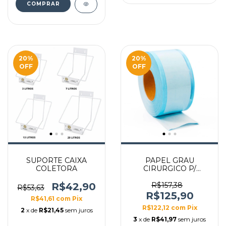
20
%
20
%
OFF
OFF
SUPORTE CAIXA
PAPEL GRAU
COLETORA
CIRURGICO P/
ESTERILIZACAO
FLEXPELL 25CM X
R$42,90
R$157,38
R$53,63
100M
R$125,90
R$41,61
com
Pix
R$122,12
com
Pix
2
x de
R$21,45
sem juros
3
x de
R$41,97
sem juros