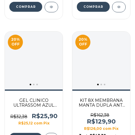
20
%
20
%
OFF
OFF
GEL CLINICO
KIT 8X MEMBRANA
ULTRASSOM AZUL
MANTA DUPLA ANTI
5KG BAG
CONGELANTE
CRIOLIPÓLISE 40X30
R$25,90
R$162,38
R$32,38
TAMANHO G
R$129,90
R$25,12
com
Pix
R$126,00
com
Pix