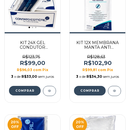
KIT 24X GEL
KIT 12X MEMBRANA
CONDUTOR
MANTA ANTI
CONTATO ESTÉRIL
CONGELANTE
SACHÊ 20G
CRIOLIPÓLISE 40X30
R$123,75
R$128,63
TAMANHO G
R$99,00
R$102,90
R$96,03
com
Pix
R$99,81
com
Pix
3
x de
R$33,00
sem juros
3
x de
R$34,30
sem juros
20
%
20
%
OFF
OFF