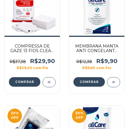
COMPRESSA DE
MEMBRANA MANTA
GAZE 13 FIOS CLEAN
ANTI CONGELANTE
500UN
CRIOLIPÓLISE 40X30
TAMANHO G
R$29,90
R$9,90
R$37,38
R$12,38
R$29,00
com
Pix
R$9,60
com
Pix
20
%
20
%
OFF
OFF