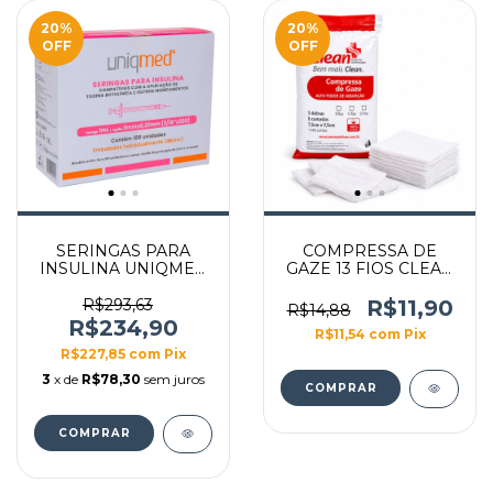
20
%
20
%
OFF
OFF
SERINGAS PARA
COMPRESSA DE
INSULINA UNIQMED
GAZE 13 FIOS CLEAN
1,0ML 5MM X 32G
100G
BLISTER CX C/ 100UN
R$293,63
R$11,90
R$14,88
R$234,90
R$11,54
com
Pix
R$227,85
com
Pix
3
x de
R$78,30
sem juros