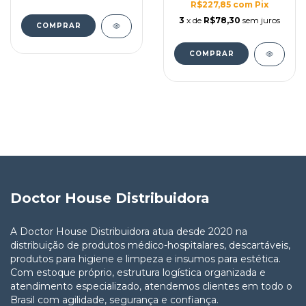
R$227,85
com
Pix
3
x de
R$78,30
sem juros
Doctor House Distribuidora
A Doctor House Distribuidora atua desde 2020 na
distribuição de produtos médico-hospitalares, descartáveis,
produtos para higiene e limpeza e insumos para estética.
Com estoque próprio, estrutura logística organizada e
atendimento especializado, atendemos clientes em todo o
Brasil com agilidade, segurança e confiança.