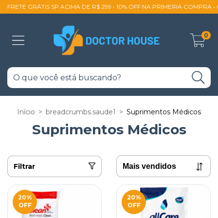
FRETE GRÁTIS SP ACIMA DE R$ 299 • 10% OFF NA PRIMEIRA COMPRA 
0
Início
>
breadcrumbs.saude1
>
Suprimentos Médicos
Suprimentos Médicos
Filtrar
20
%
20
%
OFF
OFF