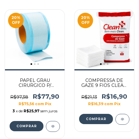
20
%
20
%
OFF
OFF
PAPEL GRAU
COMPRESSA DE
CIRURGICO P/
GAZE 9 FIOS CLEAN
ESTERILIZACAO
180G
FLEXPELL 15CM X
R$77,90
R$16,90
R$97,38
R$21,13
100M
R$75,56
com
Pix
R$16,39
com
Pix
3
x de
R$25,97
sem juros