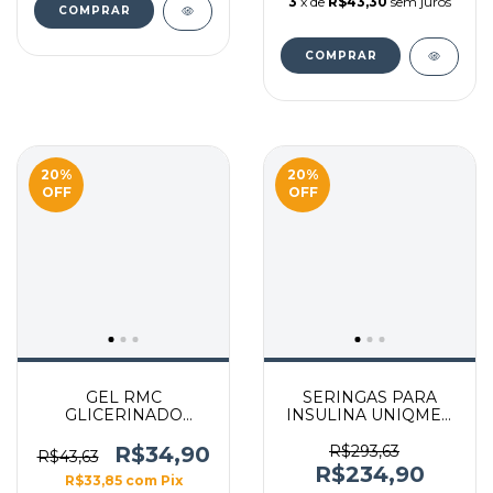
3
x de
R$43,30
sem juros
20
%
20
%
OFF
OFF
GEL RMC
SERINGAS PARA
GLICERINADO
INSULINA UNIQMED
GLYCERALL RF 280G
0,5ML 5MM X 0,23MM
Bag
32G BLISTER CX C/
R$34,90
R$293,63
R$43,63
100UN
R$234,90
R$33,85
com
Pix