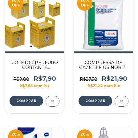
20
%
20
%
OFF
OFF
COLETOR PERFURO
COMPRESSA DE
CORTANTE
GAZE 13 FIOS NOBRE
ECOLOGIC
240G
(AMARELO)
R$7,90
R$21,90
R$9,88
R$27,38
R$7,66
com
Pix
R$21,24
com
Pix
COMPRAR
20
%
20
%