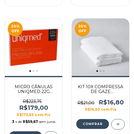
20
%
20
%
OFF
OFF
MICRO CÂNULAS
KIT 10X COMPRESSA
UNIQMED 22G
DE GAZE
(0,70MM) X 50MM
ALGODONADA
COM AGULHA
10X15CM
R$223,75
R$16,80
R$21,00
AUXILIAR 21GX1 CX
R$179,00
R$16,30
com
Pix
12UN
R$173,63
com
Pix
3
x de
R$59,67
sem juros