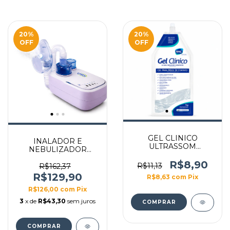
20
%
20
%
OFF
OFF
GEL CLINICO
INALADOR E
ULTRASSOM
NEBULIZADOR
INCOLOR 1KG BAG
ULTRASSÔNICO G-
R$8,90
R$11,13
TECH ULTRANEB
R$162,37
DESK 2 INFANTIL E
R$129,90
R$8,63
com
Pix
ADULTO
R$126,00
com
Pix
3
x de
R$43,30
sem juros