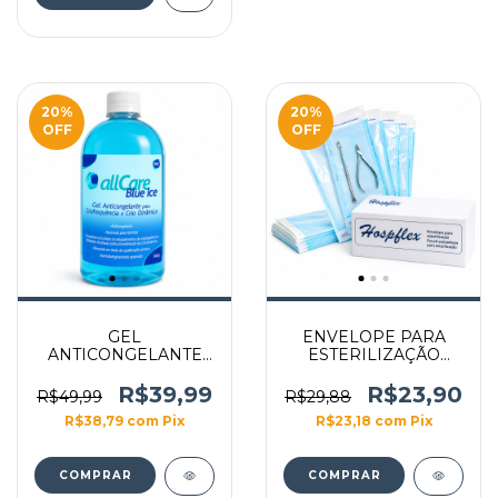
20
%
20
%
OFF
OFF
GEL
ENVELOPE PARA
ANTICONGELANTE
ESTERILIZAÇÃO
BLUE ICE 560G
ALICATE AUTOCLAVE
9CM X 23CM COM
R$39,99
R$23,90
R$49,99
R$29,88
100UN
R$38,79
com
Pix
R$23,18
com
Pix