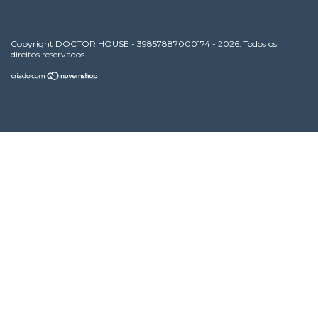
Copyright DOCTOR HOUSE - 39857887000174 - 2026. Todos os
direitos reservados.