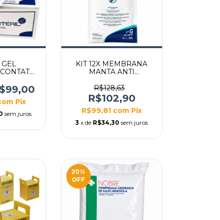
X GEL
KIT 12X MEMBRANA
CONTATO
MANTA ANTI
ACHÊ 20G
CONGELANTE
CRIOLIPÓLISE 40X30
$99,00
R$128,63
TAMANHO G
R$102,90
com
Pix
R$99,81
com
Pix
0
sem juros
3
x de
R$34,30
sem juros
20
%
OFF