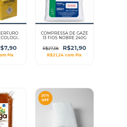
PERFURO
COMPRESSA DE GAZE
ECOLOGIC
13 FIOS NOBRE 240G
ELO)
$7,90
R$21,90
R$27,38
om
Pix
R$21,24
com
Pix
20
%
OFF