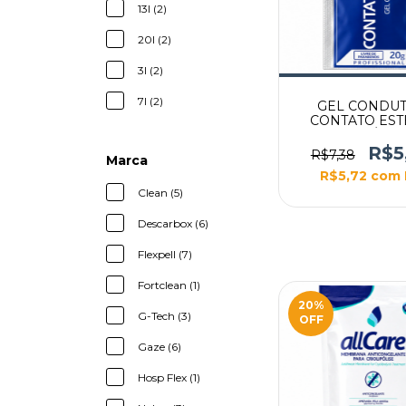
13l (2)
20l (2)
3l (2)
7l (2)
GEL CONDU
CONTATO EST
SACHÊ 20
R$5
R$7,38
Marca
R$5,72
com
Clean (5)
Descarbox (6)
Flexpell (7)
Fortclean (1)
20
%
G-Tech (3)
OFF
Gaze (6)
Hosp Flex (1)