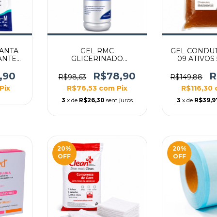
ANTA
GEL RMC
GEL CONDU
ANTE
GLICERINADO
09 ATIVOS
30X30
GLYCERALL RF 1KG
 M
FRASCO
,90
R$78,90
R
R$98,63
R$149,88
Pix
R$76,53
com
Pix
R$116,30
3
x de
R$26,30
sem juros
3
x de
R$39,9
20
%
20
%
OFF
OFF