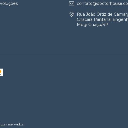
evoluções
contato@doctorhouse.co
Rua João Ortiz de Camar
Chácara Pantanal Engenh
Mogi Guaçu/SP
os reservados.