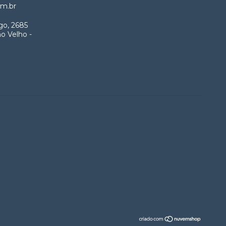
m.br
go, 2685
o Velho -