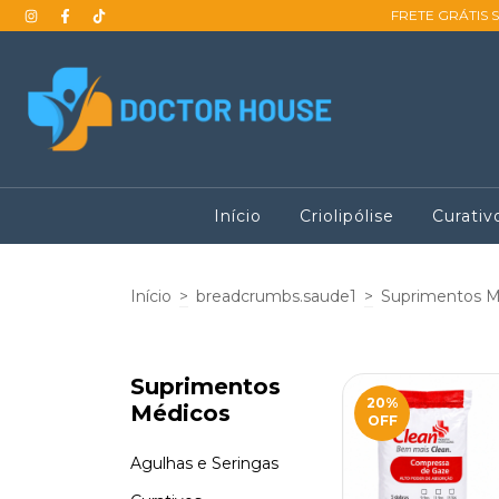
FRETE GRÁTIS 
Início
Criolipólise
Curativ
Início
>
breadcrumbs.saude1
>
Suprimentos M
Suprimentos
20
%
Médicos
OFF
Agulhas e Seringas