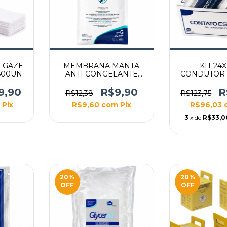
 GAZE
MEMBRANA MANTA
KIT 24
 500UN
ANTI CONGELANTE
CONDUTOR 
CRIOLIPÓLISE 40X30
ESTÉRIL S
TAMANHO G
9,90
R$9,90
R
R$12,38
R$123,75
Pix
R$9,60
com
Pix
R$96,03
3
x de
R$33,0
20
%
20
%
OFF
OFF