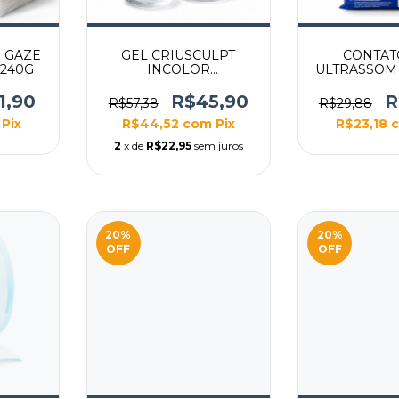
 GAZE
GEL CRIUSCULPT
CONTAT
 240G
INCOLOR
ULTRASSOM
ANTICONGELANTE
5KG 
560G
1,90
R$45,90
R
R$57,38
R$29,88
Pix
R$44,52
com
Pix
R$23,18
2
x de
R$22,95
sem juros
20
%
20
%
OFF
OFF