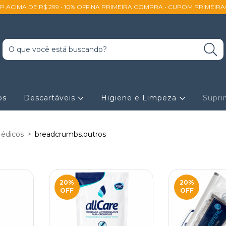
SP ACIMA DE R$ 299 • 10% OFF NA PRIMEIRA COMPRA • CUPOM PRIMEIR
os
Descartáveis
Higiene e Limpeza
Supr
édicos
>
breadcrumbs.outros
20
%
20
%
OFF
OFF