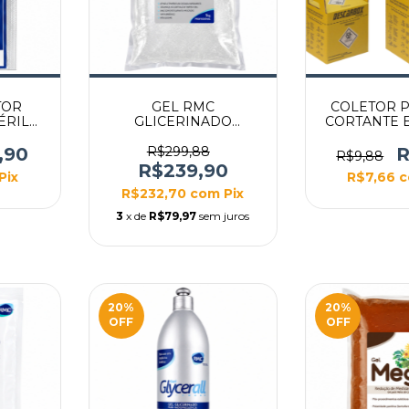
TOR
GEL RMC
COLETOR 
ÉRIL
GLICERINADO
CORTANTE 
G
GLYCERALL 5KG BAG
(AMAR
,90
R$299,88
R
R$9,88
R$239,90
Pix
R$7,66
c
R$232,70
com
Pix
3
x de
R$79,97
sem juros
20
%
20
%
OFF
OFF