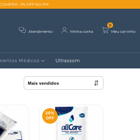
ACOMPRA • 3% OFF NO PIX
0
Atendimento
Minha conta
Meu carrinho
imentos Médicos
Ultrassom
20
%
OFF