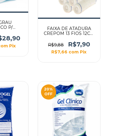
GRAU
CO P/
FAIXA DE ATADURA
IZACAO
CREPOM 13 FIOS 12CM
CM X 100M
$28,90
COM 12 ROLOS
ECONOMIC
R$7,90
R$9,88
com
Pix
R$7,66
com
Pix
20
%
OFF