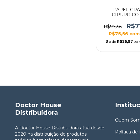
PAPEL GR
CIRURGICO 
ESTERILIZA
FLEXPELL 15
R$7
R$97,38
100M
R$75,56
com
3
x de
R$25,97
sem
Doctor House
Institu
Distribuidora
Quem Som
A Doctor House Distribuidora atua desde
Política de
2020 na distribuição de produtos