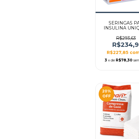
SERINGAS P
INSULINA UN
1,0ML 5MM X
BLISTER CX C/
R$293,63
R$234,
R$227,85
co
3
x de
R$78,30
se
20
%
OFF