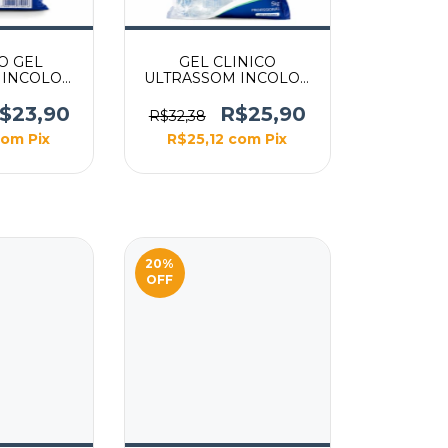
O GEL
GEL CLINICO
 INCOLOR
ULTRASSOM INCOLOR
BAG
5KG BAG
$23,90
R$25,90
R$32,38
com
Pix
R$25,12
com
Pix
20
%
OFF