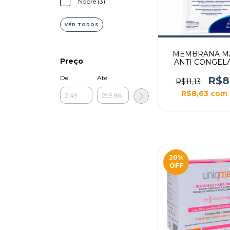
Nobre (3)
VER TODOS
MEMBRANA M
Preço
ANTI CONGEL
CRIOLIPÓLISE 
TAMANHO
De
Até
R$8
R$11,13
R$8,63
com
20
%
OFF