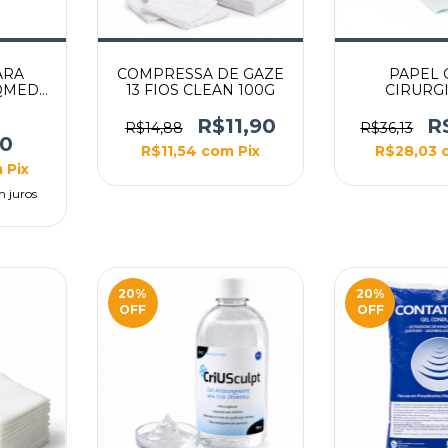
ARA
COMPRESSA DE GAZE
PAPEL 
IQMED
13 FIOS CLEAN 100G
CIRURGI
 32G
ESTERIL
 100UN
FLEXPELL 5
R$11,90
R
R$14,88
R$36,13
90
R$11,54
com
Pix
R$28,03
m
Pix
m juros
20
%
20
%
OFF
OFF