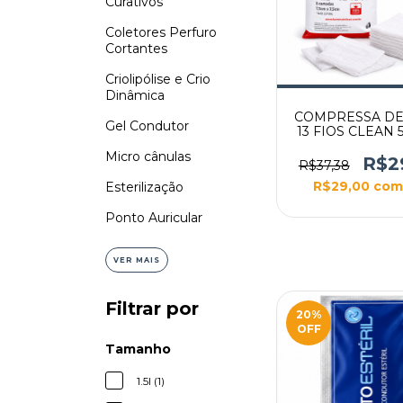
Curativos
Coletores Perfuro
Cortantes
Criolipólise e Crio
Dinâmica
COMPRESSA DE
Gel Condutor
13 FIOS CLEAN
Micro cânulas
R$2
R$37,38
R$29,00
com
Esterilização
Ponto Auricular
VER MAIS
Filtrar por
20
%
OFF
Tamanho
1.5l (1)