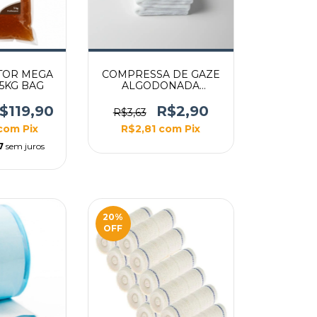
TOR MEGA
COMPRESSA DE GAZE
 5KG BAG
ALGODONADA
15X30CM
$119,90
R$2,90
R$3,63
com
Pix
R$2,81
com
Pix
7
sem juros
20
%
OFF