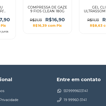
AU
COMPRESSA DE GAZE
GEL CL
P/
9 FIOS CLEAN 180G
ULTRASSOM
CAO
1KG 
CM X
7,90
R$16,90
R
R$21,13
R$11,13
Pix
R$16,39
com
Pix
R$8,63
c
 juros
cional
Entre em contato
os
5519999603141
 Privacidade
19 99960-3141