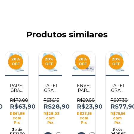
Produtos similares
O
20
%
20
%
20
%
20
%
OFF
OFF
OFF
OFF
PAPEL
PAPEL
ENVELOPE
PAPEL
GRAU
GRAU
PARA
GRAU
O
CIRURGICO
CIRURGICO
ESTERILIZAÇÃO
CIRURGIC
P/
P/
ALICATE
P/
R$79,88
R$36,13
R$29,88
R$97,38
ZACAO
ESTERILIZACAO
ESTERILIZACAO
AUTOCLAVE
ESTERILI
0
R$63,90
R$28,90
R$23,90
R$77,9
FLEXPELL
FLEXPELL
9CM X
FLEXPELL
R$61,98
R$28,03
R$23,18
R$75,56
12CM
5CM X
23CM
15CM
com
com
com
com
X
100M
COM
X
Pix
Pix
Pix
Pix
100M
100UN
100M
3
x de
3
x de
R$21,30
R$25,97