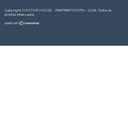
Copyright DOCTOR HOUSE - 39857887000174 - 2026. Todos os
direitos reservados.