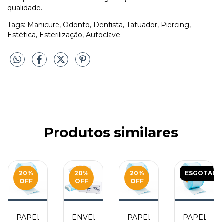
qualidade.
Tags: Manicure, Odonto, Dentista, Tatuador, Piercing,
Estética, Esterilização, Autoclave
Produtos similares
O
20
%
20
%
20
%
ESGOTAD
OFF
OFF
OFF
PAPEL
ENVELOPE
PAPEL
PAPEL