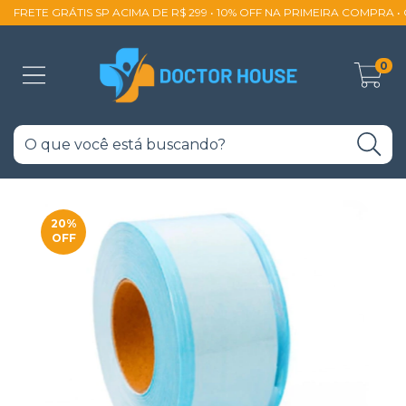
FRETE GRÁTIS SP ACIMA DE R$ 299 • 10% OFF NA PRIMEIRA COMPRA 
0
20
%
OFF