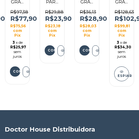
GRAU
PARA
GRAU
GRAU
O
CIRURGICO
ESTERILIZAÇÃO
CIRURGICO
CIRURGIC
P/
ALICATE
P/
P/
R$97,38
R$29,88
R$36,13
R$128,63
ZACAO
ESTERILIZACAO
AUTOCLAVE
ESTERILIZACAO
ESTERILI
90
R$77,90
R$23,90
R$28,90
R$102,
FLEXPELL
9CM X
FLEXPELL
FLEXPELL
R$75,56
R$23,18
R$28,03
R$99,81
15CM
23CM
5CM X
20CM
com
com
com
com
X
COM
100M
X
Pix
Pix
Pix
Pix
100M
100UN
100M
3
x de
3
x de
R$25,97
R$34,30
sem
sem
juros
juros
ESPIAR
Doctor House Distribuidora