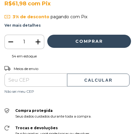
R$61,98
com
Pix
3% de desconto
pagando com Pix
Ver mais detalhes
54
em estoque
ALTERAR CEP
Entregas para o CEP:
Meios de envio
CALCULAR
Não sei meu CEP
Compra protegida
Seus dados cuidados durante toda a compra.
Trocas e devoluções
Se não gostar, você pode trocar ou devolver.